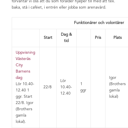
förväntar vi oss att du som förälder hjälper till med att tex.
baka, stå i caféet, i entrén eller jobba som arenavärd.
Funktionärer och volontärer
Dag &
Start
Pris
Plats
tid
Uppvisning
Västerås
City
Barnens
dag
Igor
Lör
Lör 10.40-
1
(Brothers
22/8
10.40-
12.40
1
ggr
gamla
12.40
ggr
.
Start
lokal)
22/8
. Igor
(Brothers
gamla
lokal).