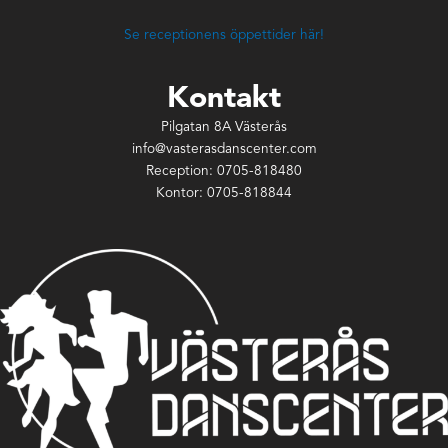
Se receptionens öppettider här!
Kontakt
Pilgatan 8A Västerås
info@vasterasdanscenter.com
Reception: 0705-818480
Kontor: 0705-818844