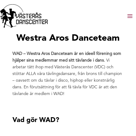
Hoppa
till
innehåll
M
M
Westra Aros Danceteam
WAD – Westra Aros Danceteam är en ideell förening som
hjälper sina medlemmar med sitt tävlande i dans.
Vi
arbetar tätt ihop med Västerås Danscenter (VDC) och
stöttar ALLA våra tävlingsdansare, från brons till champion
– oavsett om du tävlar i disco, hiphop eller konstnärlig
dans. En förutsättning för att få tävla för VDC är att den
tävlande är medlem i WAD!
Vad gör WAD?