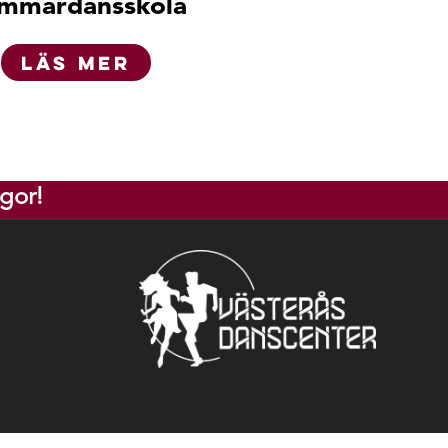
mmardansskola
LÄS MER
gor!