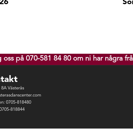
26
So
g oss på 070-581 84 80 om ni har några frå
takt
 8A Västerås
sterasdanscenter.com
on: 0705-818480
 0705-818844