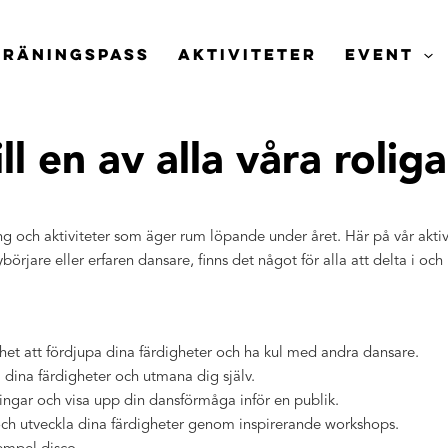
TRÄNINGSPASS
AKTIVITETER
EVENT
ll en av alla
våra roliga
och aktiviteter som äger rum löpande under året. Här på vår aktivitet
örjare eller erfaren dansare, finns det något för alla att delta i och 
t att fördjupa dina färdigheter och ha kul med andra dansare.
 dina färdigheter och utmana dig själv.
ningar och visa upp din dansförmåga inför en publik.
och utveckla dina färdigheter genom inspirerande workshops.