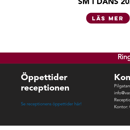
SM I DANS 20
LÄS MER
Rin
Öppettider
Kon
receptionen
Pilgatan
info@va
Recepti
Se receptionens öppettider här!
Kontor: