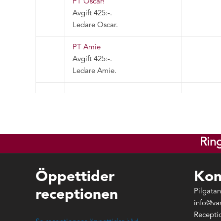
PT Oscar!
Avgift 425:-
.
Ledare Oscar
.
PT Amie
Avgift 425:-
.
Ledare Amie
.
Rin
Öppettider
Kon
receptionen
Pilgatan
info@va
Recepti