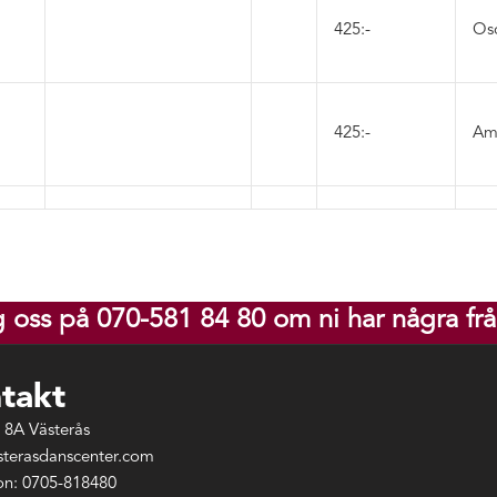
425:-
Os
425:-
Am
g oss på 070-581 84 80 om ni har några frå
takt
 8A Västerås
sterasdanscenter.com
on: 0705-818480