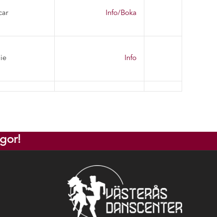
car
Info/Boka
ie
Info
gor!