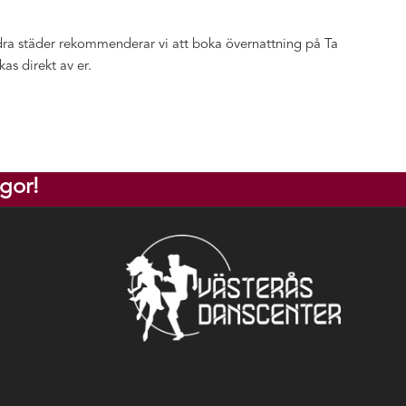
ra städer rekommenderar vi att boka övernattning på Ta
as direkt av er.
gor!