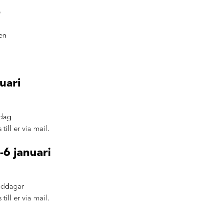
e
ien
uari
ddag
ill er via mail.
-6 januari
middagar
ill er via mail.