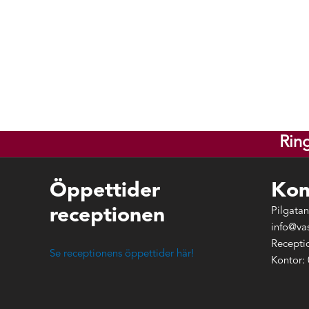
Rin
Öppettider
Kon
receptionen
Pilgatan
info@va
Recepti
Se receptionens öppettider här!
Kontor: