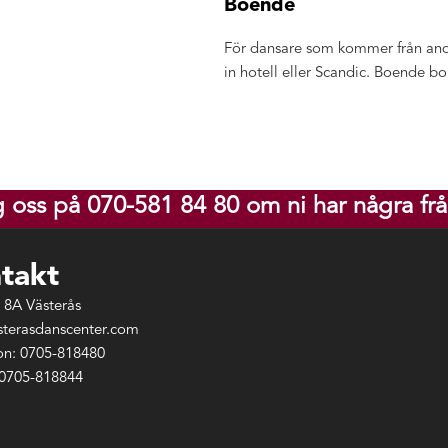
Boende
För dansare som kommer från and
in hotell eller Scandic. Boende bok
g oss på 070-581 84 80 om ni har några frå
takt
 8A Västerås
sterasdanscenter.com
on: 0705-818480
 0705-818844